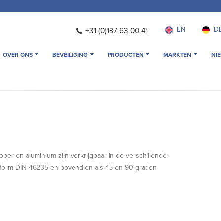
EN
D
+31 (0)187 63 00 41
OVER ONS
BEVEILIGING
PRODUCTEN
MARKTEN
NI
per en aluminium zijn verkrijgbaar in de verschillende
onform DIN 46235 en bovendien als 45 en 90 graden