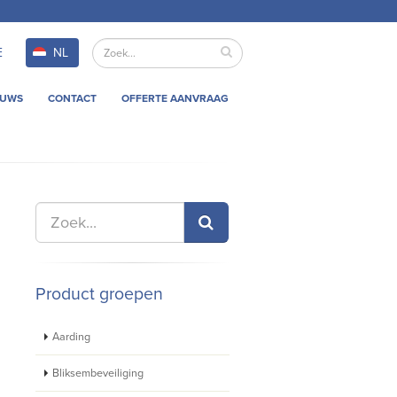
E
NL
EUWS
CONTACT
OFFERTE AANVRAAG
Product groepen
Aarding
Bliksembeveiliging