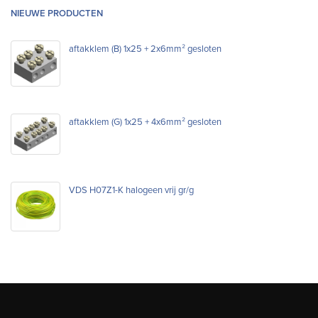
NIEUWE PRODUCTEN
aftakklem (B) 1x25 + 2x6mm² gesloten
aftakklem (G) 1x25 + 4x6mm² gesloten
VDS H07Z1-K halogeen vrij gr/g