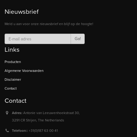
Nieuwsbrief
Meld u aan voor onze nieuwsbrief en blijf op de hoogte!
Ga!
Links
Producten
Algemene Voorwaarden
Disclaimer
Contact
Contact
Adres:
Antonie van Leeuwenhoekstraat 30,
3291 CR Strijen, The Netherlands
Telefoon::
+31(0)187 63 00 41